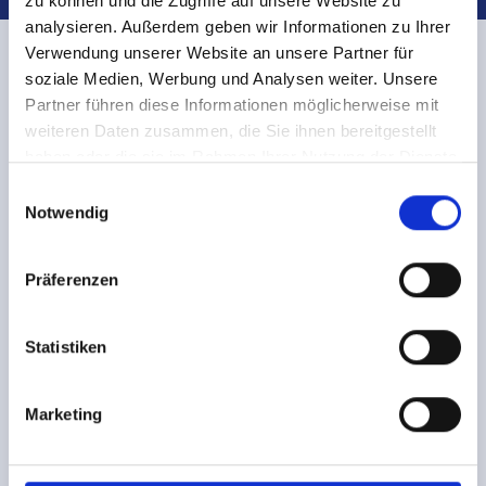
zu können und die Zugriffe auf unsere Website zu
analysieren. Außerdem geben wir Informationen zu Ihrer
Verwendung unserer Website an unsere Partner für
soziale Medien, Werbung und Analysen weiter. Unsere
Es wurden 1 Stellen gefunden:
Partner führen diese Informationen möglicherweise mit
weiteren Daten zusammen, die Sie ihnen bereitgestellt
1
haben oder die sie im Rahmen Ihrer Nutzung der Dienste
gesammelt haben.
Einwilligungsauswahl
Notwendig
PFLEGE- UND BETREUUNG
TEIL- ODER VOLLZEIT
Pflegehelfer / PFA (m/w/d)
Präferenzen
Statistiken
Maria Frieden Quartier
Friedrich-Ebert-Straße 48 , 58332 Schwelm
Marketing