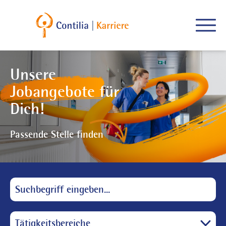
Springe zum Hauptinhalt
Springe zur Fußleiste
Unsere
Jobangebote
für
Dich!
Passende Stelle finden
Suchfeld
Tätigkeitsbereiche